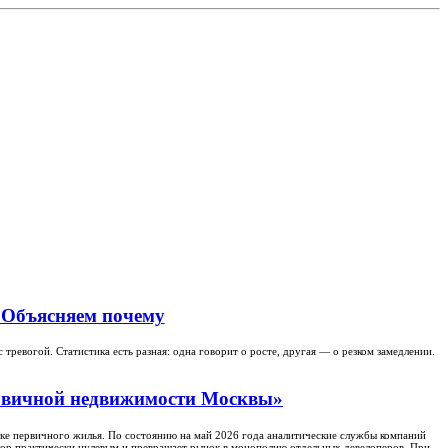
 Объясняем почему
ревогой. Статистика есть разная: одна говорит о росте, другая — о резком замедлении.
ервичной недвижимости Москвы»
нке первичного жилья. По состоянию на май 2026 года аналитические службы компаний
ор практически нулевым и превращает рынок в монополию отдельных девелоперов. При