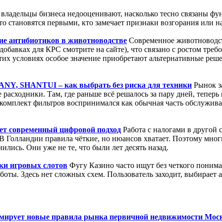
владельцы бизнеса недооценивают, насколько тесно связаны фу
сто становятся первыми, кто замечает признаки возгорания или
ие антибиотиков в животноводстве
Современное животноводст
обавках для КРС смотрите на сайте), что связано с ростом тре
их условиях особое значение приобретают альтернативные реш
ANY, SHANTUI – как выбрать без риска для техники
Рынок з
е расходники. Там, где раньше всё решалось за пару дней, тепер
 комплект фильтров воспринимался как обычная часть обслуживан
ает современный цифровой подход
Работа с налогами в другой 
 В Голландии правила чёткие, но нюансов хватает. Поэтому мно
ились. Они уже не те, что были лет десять назад.
ки игровых слотов
Фугу Казино часто ищут без четкого пониман
оты. Здесь нет сложных схем. Пользователь заходит, выбирает 
ормирует новые правила рынка первичной недвижимости Мо