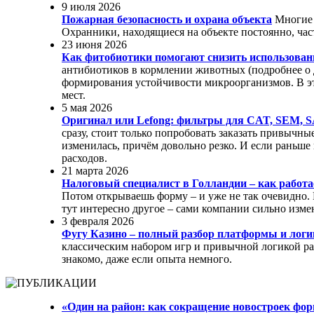
9 июля 2026
Пожарная безопасность и охрана объекта
Многие 
Охранники, находящиеся на объекте постоянно, ча
23 июня 2026
Как фитобиотики помогают снизить использован
антибиотиков в кормлении животных (подробнее о д
формирования устойчивости микроорганизмов. В эт
мест.
5 мая 2026
Оригинал или Lefong: фильтры для CAT, SEM, S
сразу, стоит только попробовать заказать привычны
изменилась, причём довольно резко. И если раньше
расходов.
21 марта 2026
Налоговый специалист в Голландии – как работ
Потом открываешь форму – и уже не так очевидно.
тут интересно другое – сами компании сильно измен
3 февраля 2026
Фугу Казино – полный разбор платформы и логи
классическим набором игр и привычной логикой раб
знакомо, даже если опыта немного.
«Один на район: как сокращение новостроек ф