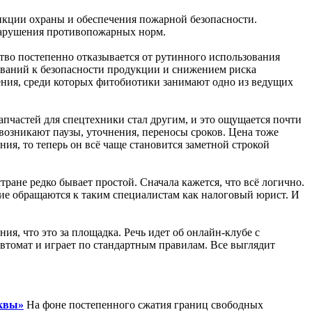
нкции охраны и обеспечения пожарной безопасности.
 нарушения противопожарных норм.
во постепенно отказывается от рутинного использования
бований к безопасности продукции и снижением риска
ения, среди которых фитобиотики занимают одно из ведущих
апчастей для спецтехники стал другим, и это ощущается почти
ь возникают паузы, уточнения, переносы сроков. Цена тоже
ия, то теперь он всё чаще становится заметной строкой
стране редко бывает простой. Сначала кажется, что всё логично.
гие обращаются к таким специалистам как налоговый юрист. И
ия, что это за площадка. Речь идет об онлайн-клубе с
автомат и играет по стандартным правилам. Все выглядит
сквы»
На фоне постепенного сжатия границ свободных