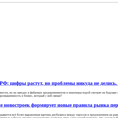
Ф: цифры растут, но проблемы никуда не делись.
ости, но на заводах и фабриках предприниматели и инженеры порой смотрят на будущее с т
промышленность и бизнес, который с ней связан?
ие новостроек формирует новые правила рынка п
адывается всё более выраженная картина дисбаланса между спросом и предложением на ры
тивных районах столицы покупателям доступен лишь один жилой комплекс, что делает выб