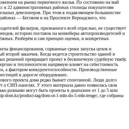
ложением на рынке первичного жилья. По состоянию на май
: в 22 административных районах столицы покупателям
дельных девелоперов. При этом в подавляющем большинстве
 районах — Беговом и на Проспекте Вернадского, что
одителей фильтров, признанного всей отраслью, не существует
рендов, историю поставок на конвейеры автопроизводителей и
ёжных. Разберём и сам принцип оценки, и конкретных
ты финансирования, сорванные сроки запуска цехов и
й второй заказчик. Когда ведется строительство зданий и
ых решений превращает проект в бесконечную судебную тяжбу.
нергию и теплоносители напрямую влияет на себестоимость
ии, а фактором конкурентоспособности. Производственные
вестиций в дорогое оборудование.
ового проекта дома редко бывает спонтанной. Люди долго
т о СИП-панелях. У этого материала давно появилась своя
лько разными могут быть проекты в диапазоне от 1 до 5 млн
-dom.kz/product-tag/dom-ot-1-mln-do-5-mln-tenge/, где собраны