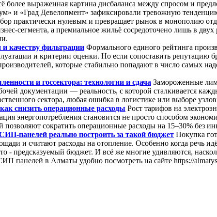
всё более выраженная картина дисбаланса между спросом и пред
ум» и «Град Девелопмент» зафиксировали тревожную тенденцию
выбор практически нулевым и превращает рынок в монополию от
знес-сегмента, а премиальное жильё сосредоточено лишь в двух
ии.
 и качеству фильтрации
Формального единого рейтинга произв
луатации и критерии оценки. Но если сопоставить репутацию б
роизводителей, которые стабильно попадают в число самых над
енности и госсектора: технологии и сдача
Замороженные лими
бочей документации — реальность, с которой сталкивается кажды
твенного сектора, любая ошибка в логистике или выборе узлов
как снизить операционные расходы
Рост тарифов на электроэ
зация энергопотребления становится не просто способом эконом
й позволяют сократить операционные расходы на 15–30% без ин
 СИП-панелей реально построить за такой бюджет
Покупка гот
ощади и считают расходы на отопление. Особенно когда речь идё
-то - предсказуемый бюджет. И всё же многие удивляются, наско
ИП панелей в Алматы удобно посмотреть на сайте https://almatysip