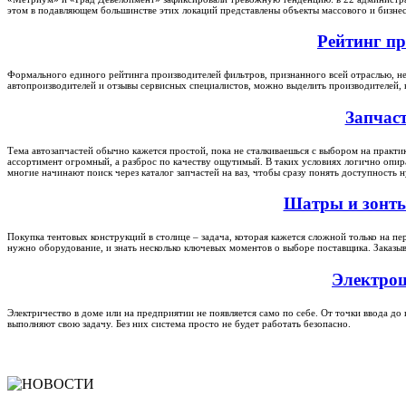
этом в подавляющем большинстве этих локаций представлены объекты массового и бизнес
Рейтинг пр
Формального единого рейтинга производителей фильтров, признанного всей отраслью, не
автопроизводителей и отзывы сервисных специалистов, можно выделить производителей, 
Запчас
Тема автозапчастей обычно кажется простой, пока не сталкиваешься с выбором на практи
ассортимент огромный, а разброс по качеству ощутимый. В таких условиях логично опира
многие начинают поиск через каталог запчастей на ваз, чтобы сразу понять доступность
Шатры и зонты 
Покупка тентовых конструкций в столице – задача, которая кажется сложной только на пе
нужно оборудование, и знать несколько ключевых моментов о выборе поставщика. Заказыв
Электрощ
Электричество в доме или на предприятии не появляется само по себе. От точки ввода до
выполняют свою задачу. Без них система просто не будет работать безопасно.