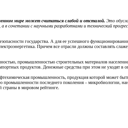
менном мире может считаться слабой и отсталой.
Это обусла
, а в сочетании с научными разработками и технический прогр
езопасности государства. А для ее успешного функционирования 
лектроэнергетика. Причем все отрасли должны составлять слаже
нностью, промышленностью строительных материалов население
мпортных продуктов. Денежные средства при этом не уходят в оп
ефтехимическая промышленность, продукция которой может быть
ию промышленности последнего поколения – микробиологии, на
 страны в мировом рейтинге.