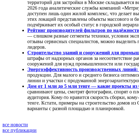
территорий для застройки в Москве складывается 
2026 года аналитические службы компаний «Метри
доступен лишь один жилой комплекс, что делает 
этих локаций представлены объекты массового и би
подчёркивает их особый статус в городской иерарх
Рейтинг производителей фильтров по надёжности
— слишком разные сегменты техники, условия эксп
отзывы сервисных специалистов, можно выделить п
лидеров.
Строительство зданий и сооружений для промышл
штрафы от надзорных органов за несоответствие ра
сооружений для нужд промышленности или государс
Энергоэффективность производственных линий: 
продукции. Для малого и среднего бизнеса оптими
линии и участки с продуманной энергоархитектуро
Дом от 1 млн до 5 млн тенге — какие проекты из
сравнивают цены, смотрят фотографии, спорят о пл
аудитория. Кому-то нравится скорость сборки, кому
тенге. Кстати, примеры на строительство домов из С
варианты с разной площадью и планировкой.
все новости
все публикации