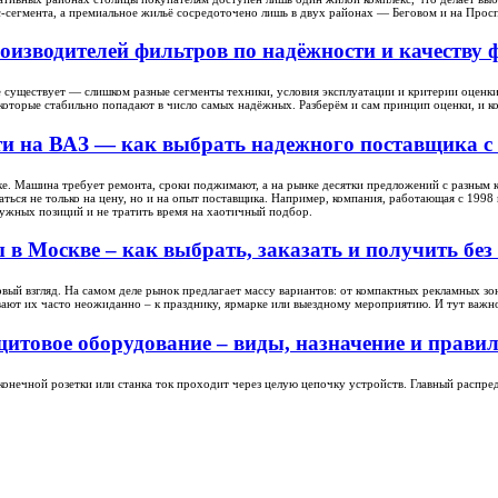
-сегмента, а премиальное жильё сосредоточено лишь в двух районах — Беговом и на Просп
оизводителей фильтров по надёжности и качеству
 существует — слишком разные сегменты техники, условия эксплуатации и критерии оценки
которые стабильно попадают в число самых надёжных. Разберём и сам принцип оценки, и к
ти на ВАЗ — как выбрать надежного поставщика с
ке. Машина требует ремонта, сроки поджимают, а на рынке десятки предложений с разным ка
ться не только на цену, но и на опыт поставщика. Например, компания, работающая с 1998 
 нужных позиций и не тратить время на хаотичный подбор.
в Москве – как выбрать, заказать и получить бе
рвый взгляд. На самом деле рынок предлагает массу вариантов: от компактных рекламных з
ают их часто неожиданно – к празднику, ярмарке или выездному мероприятию. И тут важно 
итовое оборудование – виды, назначение и прави
 конечной розетки или станка ток проходит через целую цепочку устройств. Главный распр