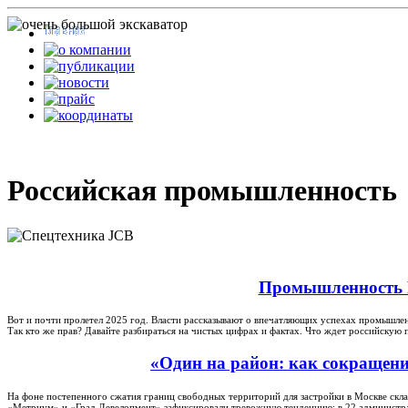
Российская промышленность
Промышленность Р
Вот и почти пролетел 2025 год. Власти рассказывают о впечатляющих успехах промышленн
Так кто же прав? Давайте разбираться на чистых цифрах и фактах. Что ждет российскую 
«Один на район: как сокращен
На фоне постепенного сжатия границ свободных территорий для застройки в Москве скл
«Метриум» и «Град Девелопмент» зафиксировали тревожную тенденцию: в 22 администра