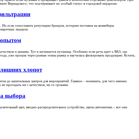
екте Вернадского, что подчёркивает их особый статус в городской иерархии.
 фильтрации
. Но если сопоставить репутацию брендов, историю поставок на конвейеры
онкретных лидеров.
 опытом
чеством и ценами. Тут и начинается путаница. Особенно если речь идет о ВАЗ, где
года, уже прошла через разные этапы рынка и научилась фильтровать продукцию. Кстати,
з лишних хлопот
онтов до капитальных шатров для мероприятий. Главное – понимать, для чего именно
не прогадать ни с качеством, ни со сроками.
ла выбора
еделительный щит, вводно-распределительное устройство, щиты автоматики – все они